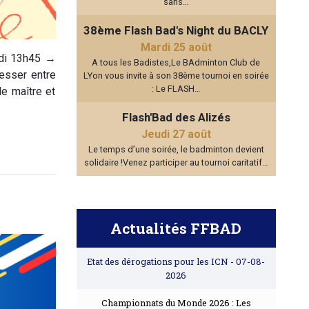
sans…
38ème Flash Bad's Night du BACLY
Mardi 25 août
edi 13h45 →
A tous les Badistes,Le BAdminton Club de
resser entre
LYon vous invite à son 38ème tournoi en soirée
: Le FLASH…
e maître et
Flash'Bad des Alizés
Jeudi 27 août
Le temps d’une soirée, le badminton devient
solidaire !Venez participer au tournoi caritatif…
Actualités FFBAD
Etat des dérogations pour les ICN
- 07-08-
2026
Championnats du Monde 2026 : Les