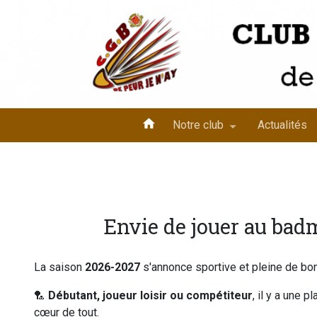
Aller
au
contenu
principal
Notre club
Actualités
Envie de jouer au bad
La saison
2026-2027
s'annonce sportive et pleine de b
🏸
Débutant, joueur loisir ou compétiteur
, il y a une 
cœur de tout.