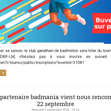
cer sa saison, le club ganathain de badminton sera hôte du tour
DBR-LM, n'hésitez pas à vous inscrire en suivant 
net.fr/tournoi/public/inscriptions?eventid=31081
keyboard_arrow_right
e
 partenaire badmania vient nous rencont
22 septembre
Mercredi 3 septembre 2025 - 18:26