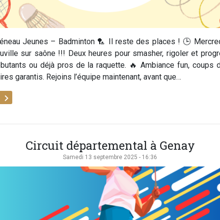
éneau Jeunes – Badminton 🏸 Il reste des places ! 🕒 Mercr
ville sur saône !!! Deux heures pour smasher, rigoler et prog
ébutants ou déjà pros de la raquette. 🔥 Ambiance fun, coups d
ires garantis. Rejoins l’équipe maintenant, avant que…
keyboard_arrow_right
e
Circuit départemental à Genay
Samedi 13 septembre 2025 - 16:36